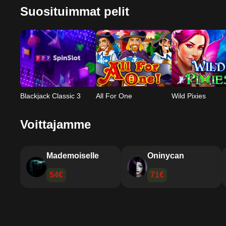
Magicred Bonukset
Suosituimmat pelit
Cashback Bonus
Turnaukset
Yleiset Bonus Säännöt
Kuinka saada ja käyttää Taikapunaisia kuponkikoodeja!
Miten Käyttää Kuponki Koodi
Blackjack Classic 3
All For One
Wild Pixies
Lataa Magic Red Mobile App Ja Toista Android, Ios, Ja M
Voittajamme
Asennus Ohjeet
Suorituskyky Vinkkejä
Mademoiselle
Oninycan
Vianetsintä
54€
71€
Magicred Vip-ohjelma
Yksinkertainen pistejärjestelmä Magicredissä
Kuinka päästä läpi tasoilla ja siirtyä ylöspäin