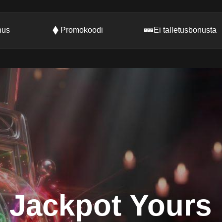
nus
Promokoodi
Ei talletusbonusta
Jackpot Yours