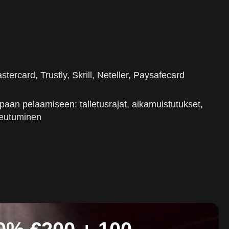
tercard, Trustly, Skrill, Neteller, Paysafecard
paan pelaamiseen: talletusrajat, aikamuistutukset,
lkeutuminen