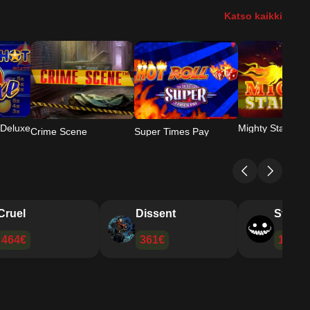
Katso kaikki
 Deluxe
Mighty Stallion
Crime Scene
Super Times Pay
Cruel
Dissent
Steel 
464€
361€
163€