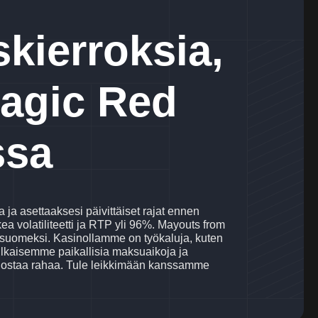
kierroksia,
Magic Red
ssa
 ja asettaaksesi päivittäiset rajat ennen
ikea volatiliteetti ja RTP yli 96%. Mayouts from
i suomeksi. Kasinollamme on työkaluja, kuten
Julkaisemme paikallisia maksuaikoja ja
ja nostaa rahaa. Tule leikkimään kanssamme