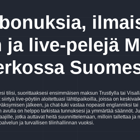
onuksia, ilmais
 ja live-pelejä 
verkossa Suome
i tilisi, suorittaaksesi ensimmäisen maksun Trustlylla tai Visalla
iirtyä live-pöytiin aloitettuasi lähtöpaikoilla, joissa on keskiva
äksymisen jälkeen, ja chat-tuki vastaa nopeasti englanniksi ta
iden avulla on helppo tarkistaa tunnuksesi ja ymmärtää säännöt. 
jille, jotka auttavat heitä suunnittelemaan, milloin tallettaa 
lvelun ja turvallisen tilinhallinnan vuoksi.