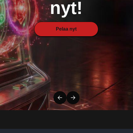
nyt!
Pelaa nyt