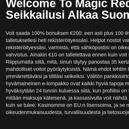
Welcome To Magic Re
Seikkailusi Alkaa Suo
Voit saada 100% bonuksen €200: een asti plus 100 il
talletuksellesi heti rekisteröityessäsi. Helpot nostot va
rekisteröityessäsi, varmista, että sähköpostisi on oike
vahvistus. Ainakin €10 on talletettava ennen kuin voit
Riippumatta siitä, mitä, sinun täytyy panostaa 35 ke
mahdolliset voitot pyöräytyksistä. Nämä ehdot tehtiin l
ymmärrettäviksi ja tililläsi selkeiksi. Välitön pankkisiirto
hyvämaineinen e-lompakko ovat kaikki hyviä tapoja m
hyväksytään 24 tunnin kuluessa siitä, kun profiilisi on
mitään maksuja käteisenä, ja kassasivulla voit nähdä
kuin se tulee. Kasinomme on EU:n lisensoima, ja se n
oikeudenmukaisuudesta, turvallisuudesta ja tietosuoja